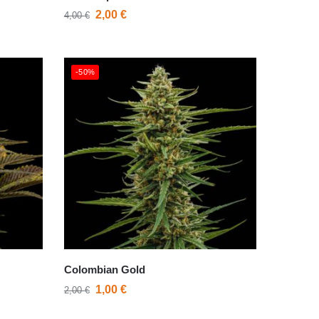
2,00
€
4,00
€
-50%
Colombian Gold
1,00
€
2,00
€