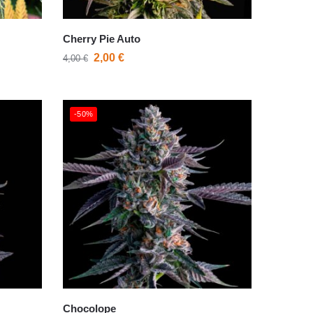
Cherry Pie Auto
2,00
€
4,00
€
-50%
Chocolope