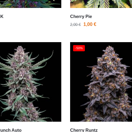
AK
Cherry Pie
1,00
€
2,00
€
-50%
Punch Auto
Cherry Runtz