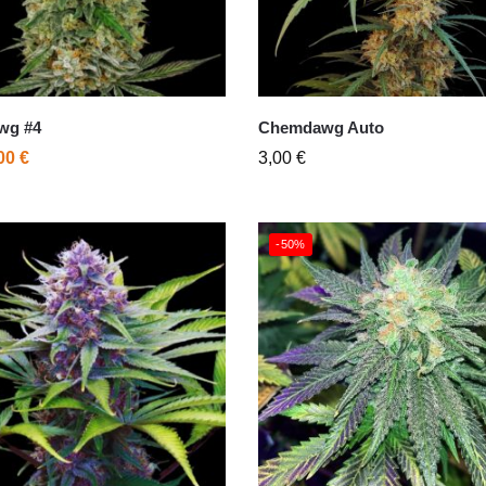
wg #4
Chemdawg Auto
,00
€
3,00
€
-50%