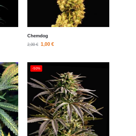
Chemdog
1,00
€
2,00
€
-50%