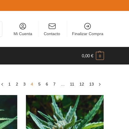
r
Mi Cuenta
Contacto
Finalizar Compra
0,00
€
0
1
2
3
4
5
6
7
…
11
12
13