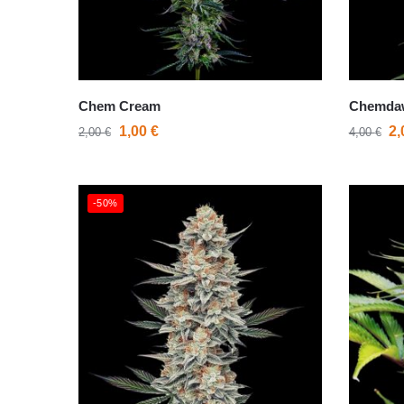
Chem Cream
Chemda
1,00
€
2
2,00
€
4,00
€
-50%