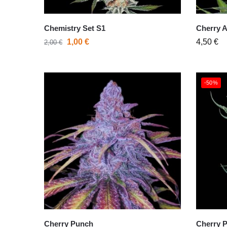
Chemistry Set S1
Cherry 
1,00
€
4,50
€
2,00
€
-50%
Cherry Punch
Cherry 