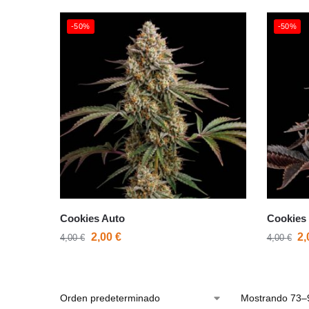
-50%
-50%
Cookies Auto
Cookies
2,00
€
2
4,00
€
4,00
€
Mostrando 73–9