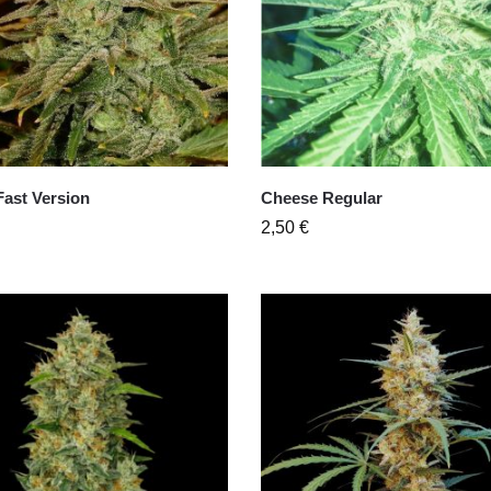
ast Version
Cheese Regular
2,50
€