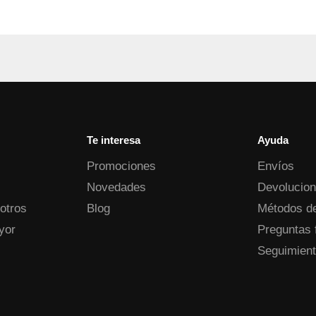
Te interesa
Ayuda
Promociones
Envíos
Novedades
Devolucio
otros
Blog
Métodos d
yor
Preguntas 
Seguimient