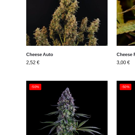
Cheese Auto
Cheese F
2,52
€
3,00
€
-50%
-50%