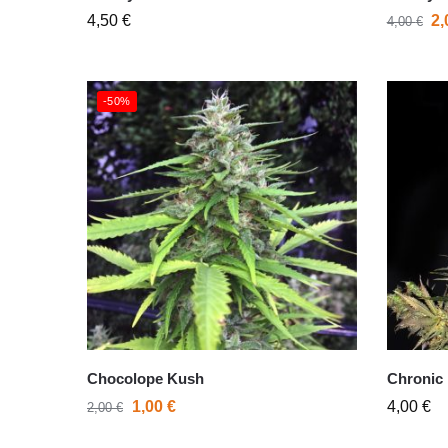
4,50
€
2
4,00
€
-50%
Chocolope Kush
Chronic
1,00
€
4,00
€
2,00
€