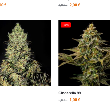
,00
€
2,00
€
4,00
€
-50%
Cinderella 99
1,00
€
2,00
€