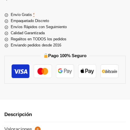
r
n
Envío Gratis
*
a
Empaquetado Discreto
t
Envíos Rápidos con Seguimiento
i
Calidad Garantizada
v
Regalitos en TODOS los pedidos
e
Enviando pedidos desde 2016
:
Pago 100% Seguro
Descripción
Valoraciones
0