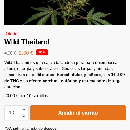
¡Oferta!
Wild Thailand
2,00
€
4,00
€
-50%
Wild Thailand es una sativa tailandesa pura para quien busca
altura, energía y sabor clásico. Sus colas largas y aireadas
concentran un perfil
cítrico, herbal, dulce y leñoso
, con
16-23%
de THC
y un
efecto cerebral, eufórico y estimulante
de larga
duración.
20,00
€
por 10 semillas
A
Añadir al carrito
l
t
e
Añadir a la lista de deseos