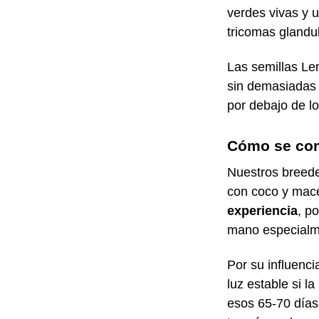
verdes vivas y 
tricomas glandul
Las semillas Le
sin demasiadas 
por debajo de l
Cómo se comp
Nuestros breeder
con coco y mace
experiencia
, p
mano especialm
Por su influenci
luz estable si l
esos 65-70 días