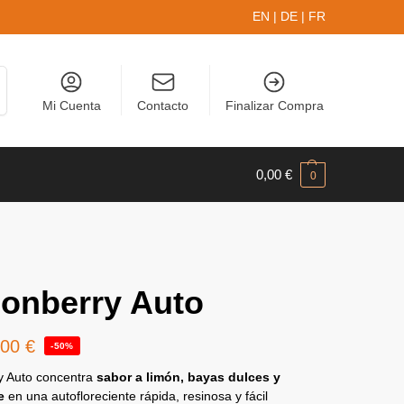
EN
|
DE
|
FR
r
Mi Cuenta
Contacto
Finalizar Compra
0,00
€
0
onberry Auto
,00
€
-50%
 Auto concentra
sabor a limón, bayas dulces y
e
en una autofloreciente rápida, resinosa y fácil