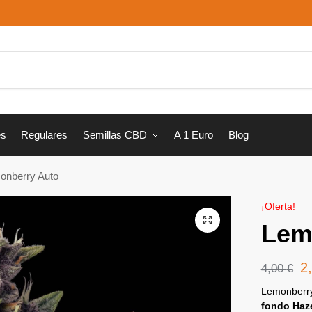
Busca
es
Regulares
Semillas CBD
A 1 Euro
Blog
onberry Auto
¡Oferta!
Lem
2
4,00
€
Lemonberry
fondo Haz