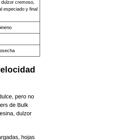
 dulzor cremoso,
al especiado y final
pineno
cosecha
velocidad
dulce, pero no
ders de Bulk
sina, dulzor
largadas, hojas