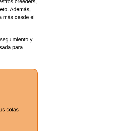
stros breeders,
reto. Además,
da más desde el
 seguimiento y
nsada para
sus colas