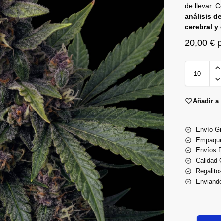
de llevar. 
análisis d
cerebral y
20,00
€
p
Añadir a 
Envío Gr
Empaque
Envíos 
Calidad 
Regalito
Enviand