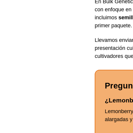
En Bulk Genetic
con enfoque en 
incluimos
semil
primer paquete.
Llevamos envian
presentación cui
cultivadores que
Pregun
¿Lemonbe
Lemonberry A
alargadas y 