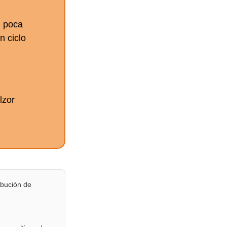
n poca
n ciclo
lzor
ribución de