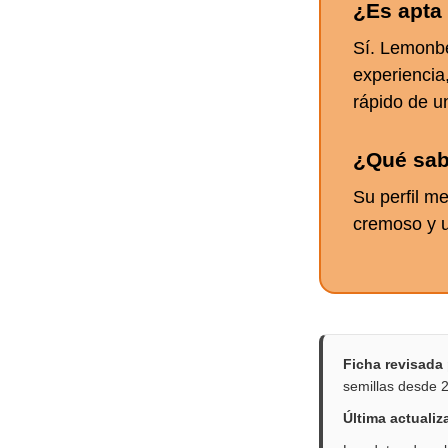
¿Es apta 
Sí. Lemonbe
experiencia,
rápido de u
¿Qué sab
Su perfil m
cremoso y u
Ficha revisada
semillas desde 
Última actualiz