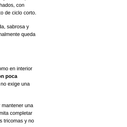
chados, con
o de ciclo corto.
da, sabrosa y
rmalmente queda
omo en interior
on poca
 no exige una
 y mantener una
rmita completar
s tricomas y no