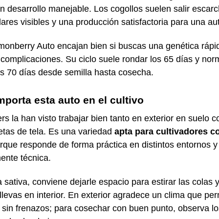
un desarrollo manejable. Los cogollos suelen salir escar
ares visibles y una producción satisfactoria para una aut
monberry Auto encajan bien si buscas una genética rápi
complicaciones. Su ciclo suele rondar los 65 días y no
os 70 días desde semilla hasta cosecha.
orta esta auto en el cultivo
s la han visto trabajar bien tanto en exterior en suelo c
tas de tela. Es una variedad
apta para cultivadores c
orque responde de forma práctica en distintos entornos y
ente técnica.
a sativa, conviene dejarle espacio para estirar las colas
a llevas en interior. En exterior agradece un clima que pe
 sin frenazos; para cosechar con buen punto, observa lo