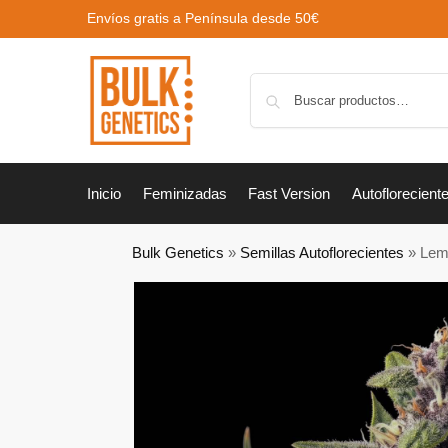
Envíos gratis a Península desde 50€
Inicio
Feminizadas
Fast Version
Autoflorecient
Bulk Genetics
»
Semillas Autoflorecientes
»
Lem