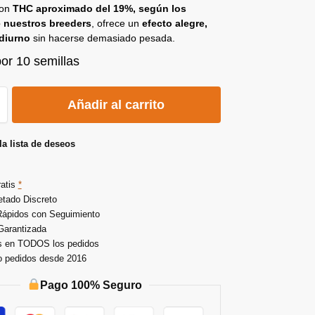
Con
THC aproximado del 19%, según los
e nuestros breeders
, ofrece un
efecto alegre,
 diurno
sin hacerse demasiado pesada.
or 10 semillas
A
Añadir al carrito
l
t
la lista de deseos
e
r
atis
*
n
tado Discreto
a
Rápidos con Seguimiento
t
Garantizada
s en TODOS los pedidos
i
o pedidos desde 2016
v
e
Pago 100% Seguro
: