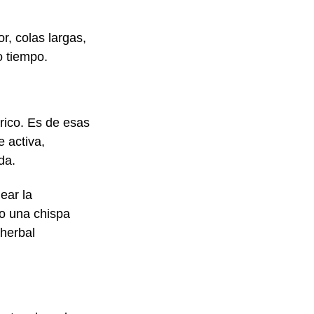
r, colas largas,
o tiempo.
rico. Es de esas
 activa,
da.
ear la
mo una chispa
herbal