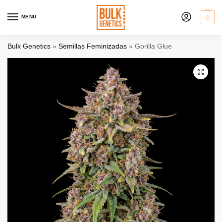
MENU
0
Bulk Genetics
»
Semillas Feminizadas
»
Gorilla Glue