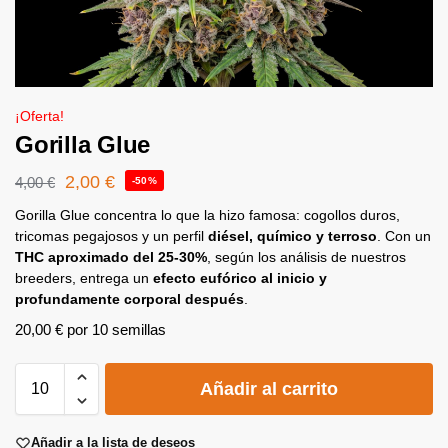
¡Oferta!
Gorilla Glue
2,00
€
4,00
€
-50%
Gorilla Glue concentra lo que la hizo famosa: cogollos duros,
tricomas pegajosos y un perfil
diésel, químico y terroso
. Con un
THC aproximado del 25-30%
, según los análisis de nuestros
breeders, entrega un
efecto eufórico al inicio y
profundamente corporal después
.
20,00
€
por 10 semillas
A
Añadir al carrito
l
t
e
Añadir a la lista de deseos