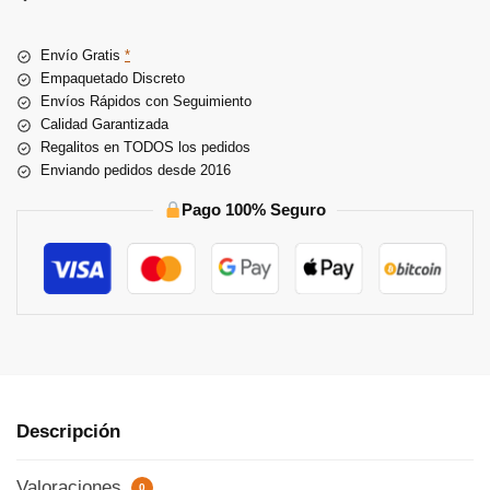
r
n
Envío Gratis
*
a
Empaquetado Discreto
t
Envíos Rápidos con Seguimiento
i
Calidad Garantizada
v
Regalitos en TODOS los pedidos
e
Enviando pedidos desde 2016
:
Pago 100% Seguro
Descripción
Valoraciones
0