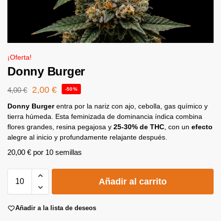
¡Oferta!
Donny Burger
2,00
€
4,00
€
-50%
Donny Burger
entra por la nariz con ajo, cebolla, gas químico y
tierra húmeda. Esta feminizada de dominancia índica combina
flores grandes, resina pegajosa y
25-30% de THC
, con un
efecto
alegre al inicio y profundamente relajante después.
20,00
€
por 10 semillas
A
Añadir al carrito
l
t
e
Añadir a la lista de deseos
r