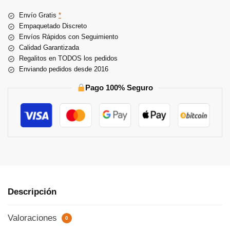
n
Envío Gratis
*
a
Empaquetado Discreto
t
Envíos Rápidos con Seguimiento
i
Calidad Garantizada
v
Regalitos en TODOS los pedidos
e
Enviando pedidos desde 2016
:
Pago 100% Seguro
Descripción
Valoraciones
0