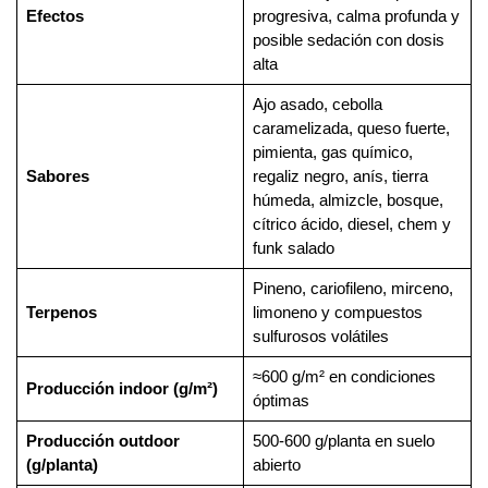
Efectos
progresiva, calma profunda y
posible sedación con dosis
alta
Ajo asado, cebolla
caramelizada, queso fuerte,
pimienta, gas químico,
Sabores
regaliz negro, anís, tierra
húmeda, almizcle, bosque,
cítrico ácido, diesel, chem y
funk salado
Pineno, cariofileno, mirceno,
Terpenos
limoneno y compuestos
sulfurosos volátiles
≈600 g/m² en condiciones
Producción indoor (g/m²)
óptimas
Producción outdoor
500-600 g/planta en suelo
(g/planta)
abierto