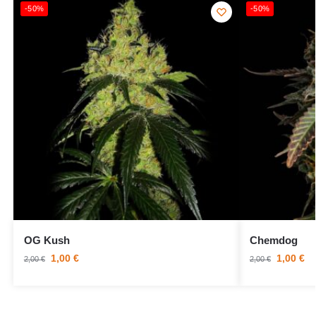
-50%
-50%
OG Kush
Chemdog
1,00
€
1,00
€
2,00
€
2,00
€