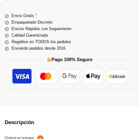
r
n
Envío Gratis
*
a
Empaquetado Discreto
t
Envíos Rápidos con Seguimiento
i
Calidad Garantizada
v
Regalitos en TODOS los pedidos
e
Enviando pedidos desde 2016
:
Pago 100% Seguro
Descripción
Valoraciones
0