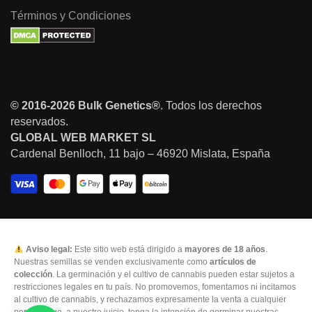
Términos y Condiciones
© 2016-2026 Bulk Genetics®
. Todos los derechos
reservados.
GLOBAL WEB MARKET SL
Cardenal Benlloch, 11 bajo – 46920 Mislata, España
Aviso legal:
Este sitio web está dirigido a
mayores de 18 años
.
Nuestras semillas se venden exclusivamente como
artículos de
colección
. La germinación y el cultivo de cannabis pueden estar sujetos a
restricciones legales en tu país. No promovemos, fomentamos ni incitamos
al cultivo de cannabis, y rechazamos expresamente la venta a cualquier