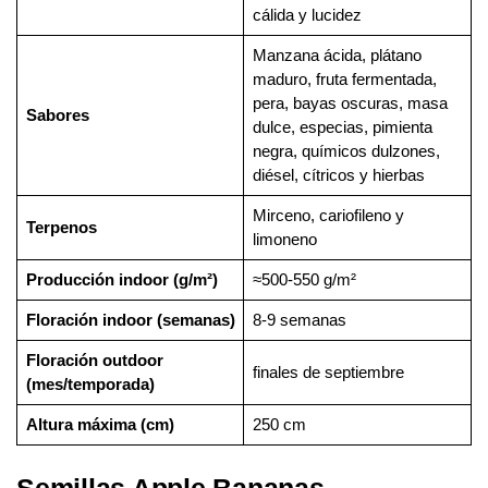
cálida y lucidez
Manzana ácida, plátano
maduro, fruta fermentada,
pera, bayas oscuras, masa
Sabores
dulce, especias, pimienta
negra, químicos dulzones,
diésel, cítricos y hierbas
Mirceno, cariofileno y
Terpenos
limoneno
Producción indoor (g/m²)
≈500-550 g/m²
Floración indoor (semanas)
8-9 semanas
Floración outdoor
finales de septiembre
(mes/temporada)
Altura máxima (cm)
250 cm