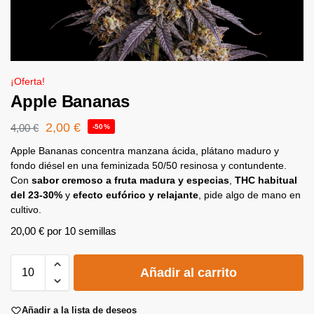
¡Oferta!
Apple Bananas
2,00
€
4,00
€
-50%
Apple Bananas concentra manzana ácida, plátano maduro y
fondo diésel en una feminizada 50/50 resinosa y contundente.
Con
sabor cremoso a fruta madura y especias
,
THC habitual
del 23-30%
y
efecto eufórico y relajante
, pide algo de mano en
cultivo.
20,00
€
por 10 semillas
A
Añadir al carrito
l
t
e
Añadir a la lista de deseos