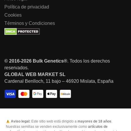
Política de privacidad
Cookies
Términos y Condiciones
© 2016-2026 Bulk Genetics®
. Todos los derechos
reservados.
GLOBAL WEB MARKET SL
Cardenal Benlloch, 11 bajo – 46920 Mislata, España
Aviso legal:
Este sitio web está dirigido a
mayores de 18 años
.
Nuestras semillas se venden exclusivamente como
artículos de