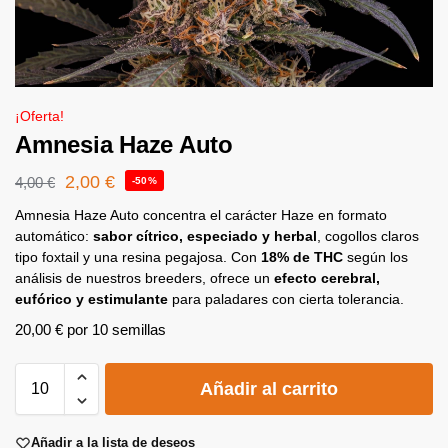
¡Oferta!
Amnesia Haze Auto
2,00
€
4,00
€
-50%
Amnesia Haze Auto concentra el carácter Haze en formato
automático:
sabor cítrico, especiado y herbal
, cogollos claros
tipo foxtail y una resina pegajosa. Con
18% de THC
según los
análisis de nuestros breeders, ofrece un
efecto cerebral,
eufórico y estimulante
para paladares con cierta tolerancia.
20,00
€
por 10 semillas
A
Añadir al carrito
l
t
e
Añadir a la lista de deseos