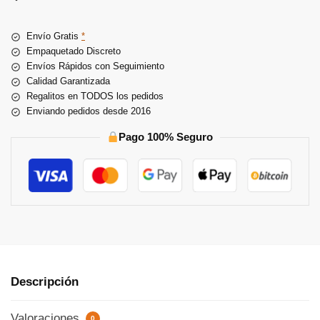
r
n
Envío Gratis
*
a
Empaquetado Discreto
t
Envíos Rápidos con Seguimiento
i
Calidad Garantizada
v
Regalitos en TODOS los pedidos
e
Enviando pedidos desde 2016
:
Pago 100% Seguro
Descripción
Valoraciones
0